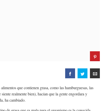
s alimentos que contienen grasa, como las hamburguesas, las
e siente realmente bien), hacían que la gente engordara y
ida, ha cambiado.
 tipo de grasa que es mala para el organismo es la conocida