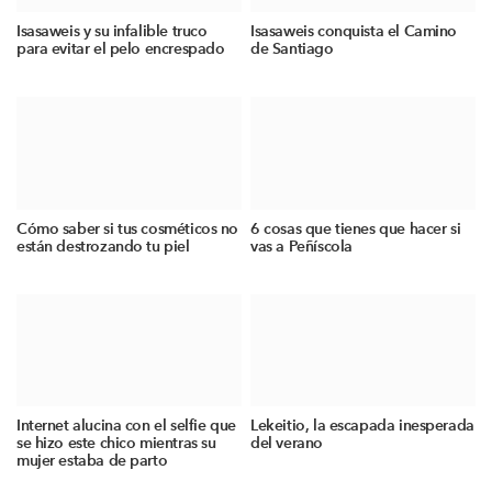
Isasaweis y su infalible truco
Isasaweis conquista el Camino
para evitar el pelo encrespado
de Santiago
Cómo saber si tus cosméticos no
6 cosas que tienes que hacer si
están destrozando tu piel
vas a Peñíscola
Internet alucina con el selfie que
Lekeitio, la escapada inesperada
se hizo este chico mientras su
del verano
mujer estaba de parto