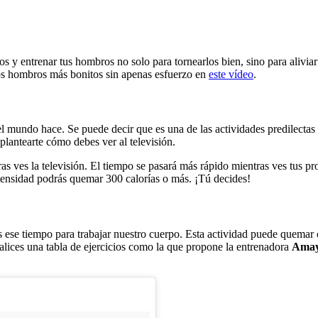
os y entrenar tus hombros no solo para tornearlos bien, sino para aliv
s hombros más bonitos sin apenas esfuerzo en
este vídeo
.
 el mundo hace. Se puede decir que es una de las actividades predilectas
eplantearte cómo debes ver al televisión.
tras ves la televisión. El tiempo se pasará más rápido mientras ves tus p
ntensidad podrás quemar 300 calorías o más. ¡Tú decides!
ese tiempo para trabajar nuestro cuerpo. Esta actividad puede quemar ce
lices una tabla de ejercicios como la que propone la entrenadora
Amay