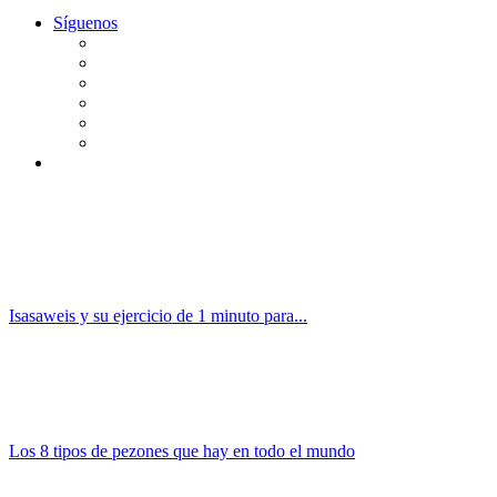
Síguenos
Isasaweis y su ejercicio de 1 minuto para...
Los 8 tipos de pezones que hay en todo el mundo