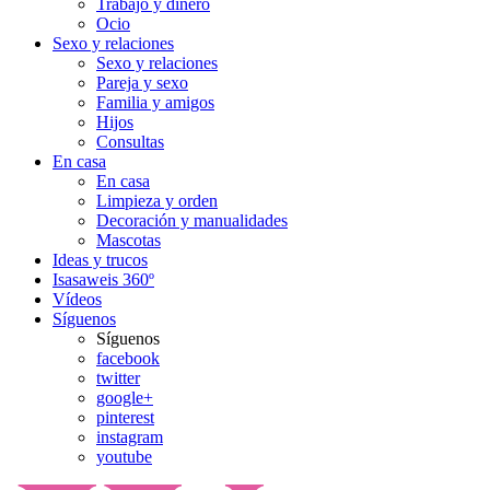
Trabajo y dinero
Ocio
Sexo y relaciones
Sexo y relaciones
Pareja y sexo
Familia y amigos
Hijos
Consultas
En casa
En casa
Limpieza y orden
Decoración y manualidades
Mascotas
Ideas y trucos
Isasaweis 360º
Vídeos
Síguenos
Síguenos
facebook
twitter
google+
pinterest
instagram
youtube