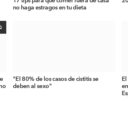
17 tips para que comer fuera de casa
20
no haga estragos en tu dieta
de
"El 80% de los casos de cistitis se
El
ano
deben al sexo"
en
Es