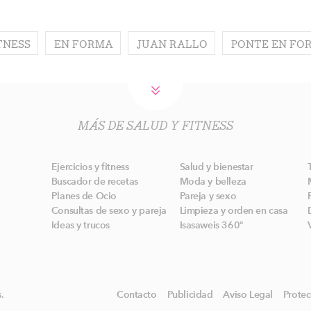
TNESS
EN FORMA
JUAN RALLO
PONTE EN FO
MÁS DE SALUD Y FITNESS
Ejercicios y fitness
Salud y bienestar
Buscador de recetas
Moda y belleza
Planes de Ocio
Pareja y sexo
Consultas de sexo y pareja
Limpieza y orden en casa
Ideas y trucos
Isasaweis 360º
.
Contacto
Publicidad
Aviso Legal
Protec