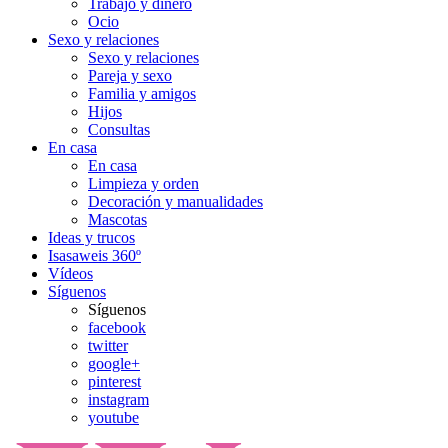
Trabajo y dinero
Ocio
Sexo y relaciones
Sexo y relaciones
Pareja y sexo
Familia y amigos
Hijos
Consultas
En casa
En casa
Limpieza y orden
Decoración y manualidades
Mascotas
Ideas y trucos
Isasaweis 360º
Vídeos
Síguenos
Síguenos
facebook
twitter
google+
pinterest
instagram
youtube