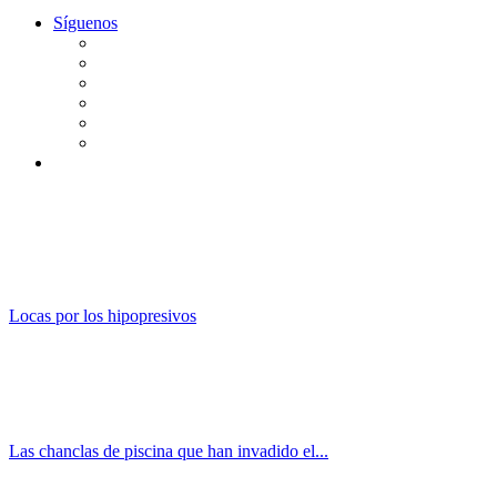
Síguenos
Locas por los hipopresivos
Las chanclas de piscina que han invadido el...