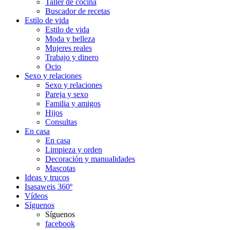
Taller de cocina
Buscador de recetas
Estilo de vida
Estilo de vida
Moda y belleza
Mujeres reales
Trabajo y dinero
Ocio
Sexo y relaciones
Sexo y relaciones
Pareja y sexo
Familia y amigos
Hijos
Consultas
En casa
En casa
Limpieza y orden
Decoración y manualidades
Mascotas
Ideas y trucos
Isasaweis 360º
Vídeos
Síguenos
Síguenos
facebook