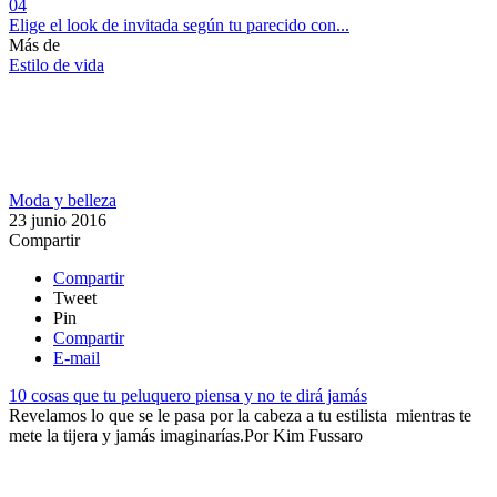
04
Elige el look de invitada según tu parecido con...
Más de
Estilo de vida
Moda y belleza
23 junio 2016
Compartir
Compartir
Tweet
Pin
Compartir
E-mail
10 cosas que tu peluquero piensa y no te dirá jamás
Revelamos lo que se le pasa por la cabeza ​a tu estilista mientras te
mete la tijera y jamás imaginarías.​
Por
Kim Fussaro