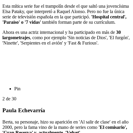
Esta mítica serie fue el trampolín desde el que saltó una jovencísima
Elsa Pataky, que interpretó a Raquel Alonso. Pero no fue la única
serie de televisión española en la que participó.
'Hospital central',
'Paraíso' o '7 vidas'
también forman parte de su currículum.
Ahora es una actriz internacional y ha participado en más de
30
largometrajes
, como por ejemplo 'Sin noticias de Dios', 'El furgón',
'Ninette', 'Serpientes en el avión' y 'Fast & Furious'.
Pin
2
de
30
Paula Echevarría
Berta, su personaje, hizo su aparición en 'Al salir de clase' en el año
2000, pero la fama vino de la mano de series como
'El comisario',
'Gran Reserva' y, actualmente, 'Velvet'
.