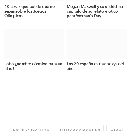
10 cosas que puede que no
Megan Maxwell y su undécimo
sepas sobre los Juegos
capítulo de su relato erótico
Olímpicos
para Woman's Day
Lobo ¿nombre ofensivo para un
Los 20 españoles más sexys del
niño?
año
ESTILO DE VIDA
MUJERES REALES
VIRAL