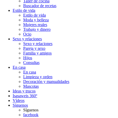
Taller de cocina
Buscador de recetas
Estilo de vida
Estilo de vida
Moda y belleza
Mujeres reales
Trabajo y dinero
Ocio
Sexo y relaciones
Sexo y relaciones
Pareja y sexo
Familia y amigos
Hijos
Consultas
En casa
En casa
Limpieza y orden
Decoración y manualidades
Mascotas
Ideas y trucos
Isasaweis 360º
Vídeos
Síguenos
Síguenos
facebook