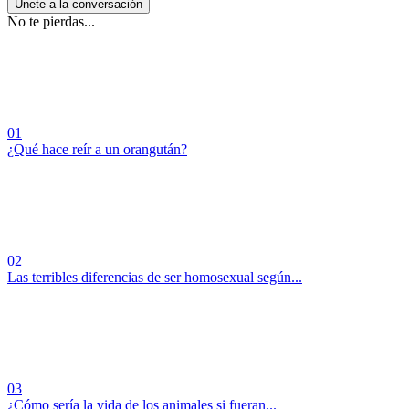
Únete a la conversación
No te pierdas...
01
¿Qué hace reír a un orangután?
02
Las terribles diferencias de ser homosexual según...
03
¿Cómo sería la vida de los animales si fueran...