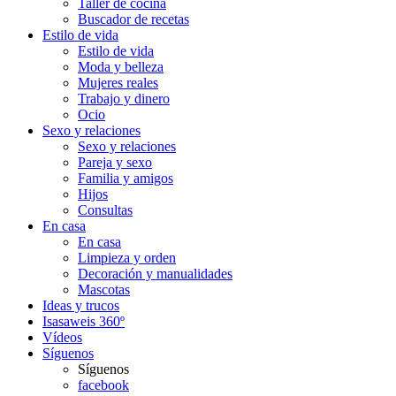
Taller de cocina
Buscador de recetas
Estilo de vida
Estilo de vida
Moda y belleza
Mujeres reales
Trabajo y dinero
Ocio
Sexo y relaciones
Sexo y relaciones
Pareja y sexo
Familia y amigos
Hijos
Consultas
En casa
En casa
Limpieza y orden
Decoración y manualidades
Mascotas
Ideas y trucos
Isasaweis 360º
Vídeos
Síguenos
Síguenos
facebook