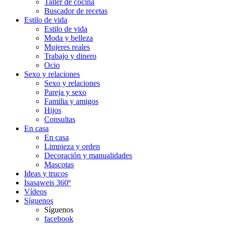
Taller de cocina
Buscador de recetas
Estilo de vida
Estilo de vida
Moda y belleza
Mujeres reales
Trabajo y dinero
Ocio
Sexo y relaciones
Sexo y relaciones
Pareja y sexo
Familia y amigos
Hijos
Consultas
En casa
En casa
Limpieza y orden
Decoración y manualidades
Mascotas
Ideas y trucos
Isasaweis 360º
Vídeos
Síguenos
Síguenos
facebook