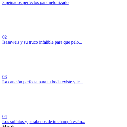
3 peinados perfectos para pelo rizado
02
Isasaweis y su truco infalible para que pelo...
03
La canción perfecta para tu boda existe y te...
04
Los sulfatos y parabenos de tu champú están...
Más de