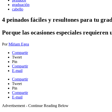
peinados
graduación
cabello
4 peinados fáciles y resultones para tu gra
Porque las ocasiones especiales requieren 
Por
Míriam Egea
Compartir
Tweet
Pin
Compartir
E-mail
Compartir
Tweet
Pin
Compartir
E-mail
Advertisement - Continue Reading Below