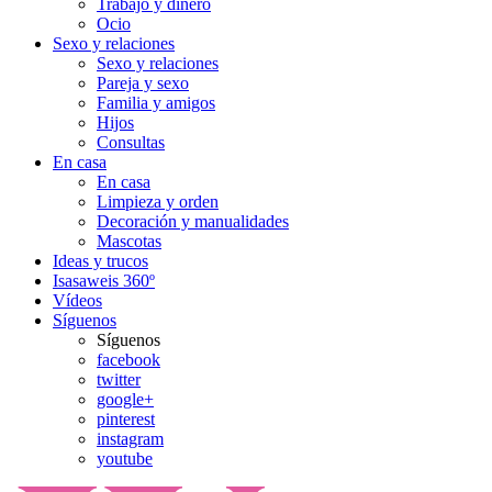
Trabajo y dinero
Ocio
Sexo y relaciones
Sexo y relaciones
Pareja y sexo
Familia y amigos
Hijos
Consultas
En casa
En casa
Limpieza y orden
Decoración y manualidades
Mascotas
Ideas y trucos
Isasaweis 360º
Vídeos
Síguenos
Síguenos
facebook
twitter
google+
pinterest
instagram
youtube