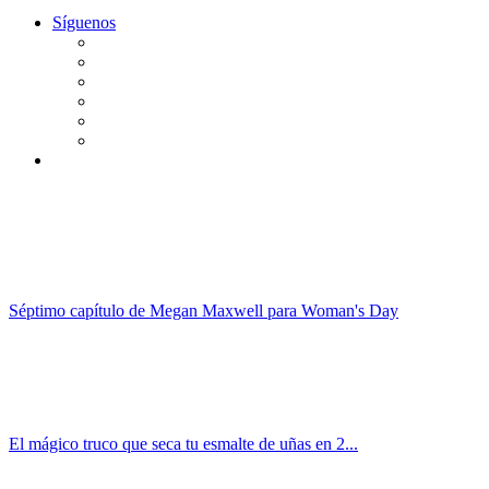
Síguenos
Séptimo capítulo de Megan Maxwell para Woman's Day
El mágico truco que seca tu esmalte de uñas en 2...