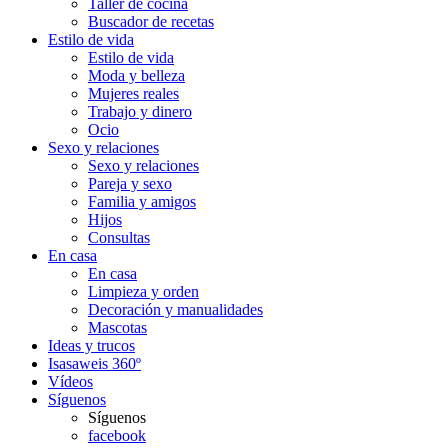
Taller de cocina
Buscador de recetas
Estilo de vida
Estilo de vida
Moda y belleza
Mujeres reales
Trabajo y dinero
Ocio
Sexo y relaciones
Sexo y relaciones
Pareja y sexo
Familia y amigos
Hijos
Consultas
En casa
En casa
Limpieza y orden
Decoración y manualidades
Mascotas
Ideas y trucos
Isasaweis 360º
Vídeos
Síguenos
Síguenos
facebook