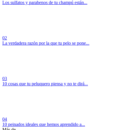
Los sulfatos y parabenos de tu champú están...
02
La verdadera razón por la que tu pelo se pone...
03
10 cosas que tu peluquero piensa y no te dirá...
04
10 peinados ideales que hemos aprendido a...
Más de