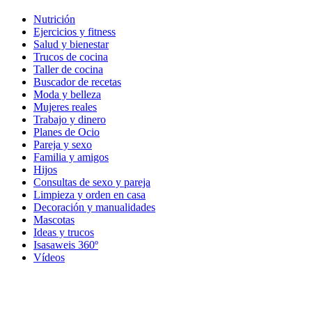
Nutrición
Ejercicios y fitness
Salud y bienestar
Trucos de cocina
Taller de cocina
Buscador de recetas
Moda y belleza
Mujeres reales
Trabajo y dinero
Planes de Ocio
Pareja y sexo
Familia y amigos
Hijos
Consultas de sexo y pareja
Limpieza y orden en casa
Decoración y manualidades
Mascotas
Ideas y trucos
Isasaweis 360º
Vídeos