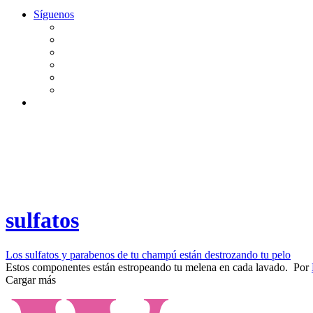
Síguenos
sulfatos
Los sulfatos y parabenos de tu champú están destrozando tu pelo
​Estos componentes están estropeando tu melena en cada lavado. ​
Por
Cargar más