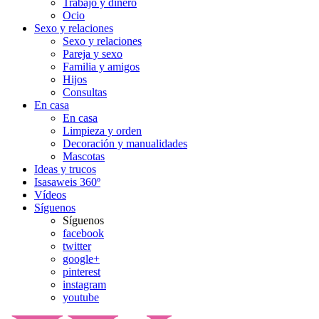
Trabajo y dinero
Ocio
Sexo y relaciones
Sexo y relaciones
Pareja y sexo
Familia y amigos
Hijos
Consultas
En casa
En casa
Limpieza y orden
Decoración y manualidades
Mascotas
Ideas y trucos
Isasaweis 360º
Vídeos
Síguenos
Síguenos
facebook
twitter
google+
pinterest
instagram
youtube