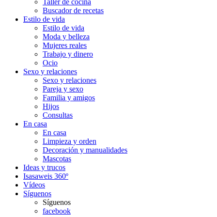
Taller de cocina
Buscador de recetas
Estilo de vida
Estilo de vida
Moda y belleza
Mujeres reales
Trabajo y dinero
Ocio
Sexo y relaciones
Sexo y relaciones
Pareja y sexo
Familia y amigos
Hijos
Consultas
En casa
En casa
Limpieza y orden
Decoración y manualidades
Mascotas
Ideas y trucos
Isasaweis 360º
Vídeos
Síguenos
Síguenos
facebook