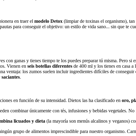
ionera en traer el
modelo Detox
(limpiar de toxinas el organismo), tan
tas para conseguir el objetivo: un estilo de vida sano... sin que te cu
 ves con ganas y tienes tiempo te los puedes preparar tú misma. Pero si er
ados. Vienen en
seis botellas diferentes
de 400 ml y los tienes en casa a 
una ventaja: los zumos suelen incluir ingredientes difíciles de conseg
 saciantes
.
pciones en función de su intensidad. Dietox las ha clasificado en
oro, p
ueden combinar únicamente con tés, infusiones y bebidas vegetales. No
mbina licuados y dieta
(la mayoría son menús alcalinos y veganos) con
r ningún grupo de alimentos imprescindible para nuestro organismo. Carn