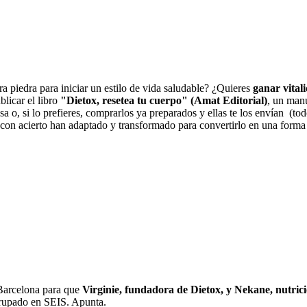
a piedra para iniciar un estilo de vida saludable? ¿Quieres
ganar vital
licar el libro
"Dietox, resetea tu cuerpo" (Amat Editorial)
, un manu
a o, si lo prefieres, comprarlos ya preparados y ellas te los envían (to
on acierto han adaptado y transformado para convertirlo en una forma 
 Barcelona para que
Virginie, fundadora de Dietox, y Nekane, nutric
rupado en SEIS. Apunta.