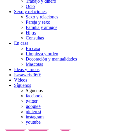
Trabajo y dinero
Ocio
Sexo y relaciones
Sexo y relaciones
Pareja y sexo
Familia y amigos
Hijos
Consultas
En casa
En casa
Limpieza y orden
Decoración y manualidades
Mascotas
Ideas y trucos
Isasaweis 360º
Vídeos
Síguenos
Síguenos
facebook
twitter
google+
pinterest
instagram
youtube