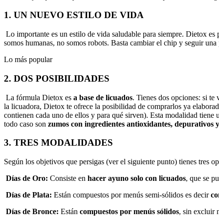
1. UN NUEVO ESTILO DE VIDA
Lo importante es un estilo de vida saludable para siempre. Dietox es p
somos humanas, no somos robots. Basta cambiar el chip y seguir una pau
Lo más popular
2. DOS POSIBILIDADES
La fórmula Dietox es
a base de licuados
. Tienes dos opciones: si te
la licuadora, Dietox te ofrece la posibilidad de comprarlos ya elabor
contienen cada uno de ellos y para qué sirven). Esta modalidad tiene 
todo caso son
zumos con ingredientes antioxidantes, depurativos y
3. TRES MODALIDADES
Según los objetivos que persigas (ver el siguiente punto) tienes tres o
Días de Oro:
Consiste en
hacer ayuno solo con licuados
, que se p
Días de Plata:
Están compuestos por menús semi-sólidos es decir
co
Días de Bronce:
Están
compuestos por menús sólidos
, sin exclui