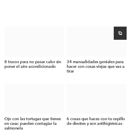
8 trucos para no pasar calor sin
34 manualidades geniales para
poner el aire acondicionado
hacer con cosas viejas que vas a
tirar
Ojo con las tortugas que tienes
6 cosas que haces con tu cepillo
en casa: pueden contagiar la
de dientes y son antihigiénicas
salmonela