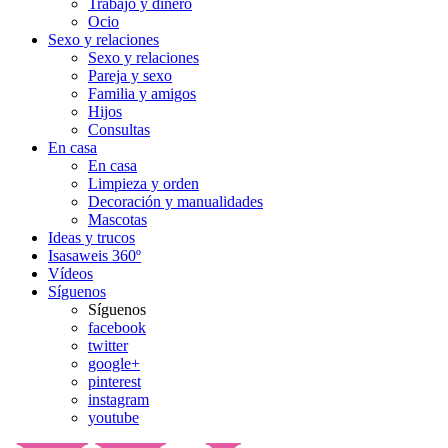
Trabajo y dinero
Ocio
Sexo y relaciones
Sexo y relaciones
Pareja y sexo
Familia y amigos
Hijos
Consultas
En casa
En casa
Limpieza y orden
Decoración y manualidades
Mascotas
Ideas y trucos
Isasaweis 360º
Vídeos
Síguenos
Síguenos
facebook
twitter
google+
pinterest
instagram
youtube