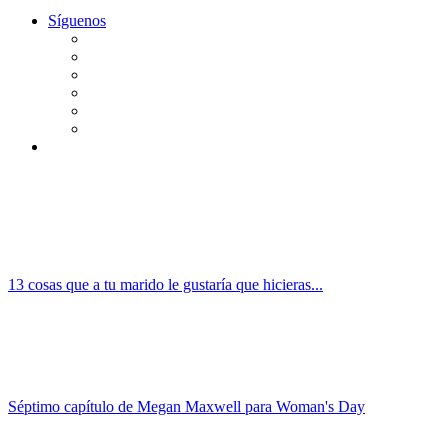
Síguenos
13 cosas que a tu marido le gustaría que hicieras...
Séptimo capítulo de Megan Maxwell para Woman's Day