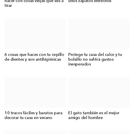
hacer con cosas viejas que vas a
unos zapatos estrechos
tirar
6 cosas que haces con tu cepillo
Protege tu casa del calor y tu
de dientes y son antihigiénicas
bolsillo no sufrirá gastos
inesperados
10 trucos fáciles y baratos para
El gato también es el mejor
decorar tu casa en verano
amigo del hombre