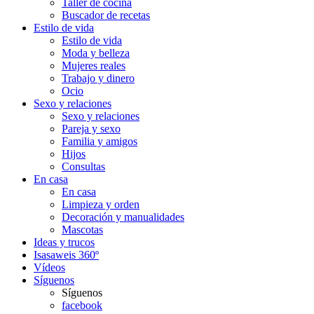
Taller de cocina
Buscador de recetas
Estilo de vida
Estilo de vida
Moda y belleza
Mujeres reales
Trabajo y dinero
Ocio
Sexo y relaciones
Sexo y relaciones
Pareja y sexo
Familia y amigos
Hijos
Consultas
En casa
En casa
Limpieza y orden
Decoración y manualidades
Mascotas
Ideas y trucos
Isasaweis 360º
Vídeos
Síguenos
Síguenos
facebook