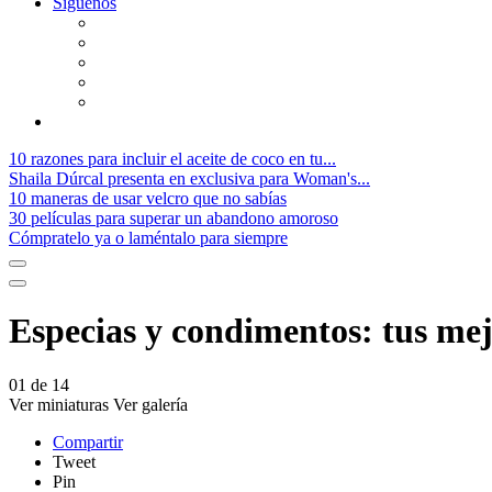
Síguenos
10 razones para incluir el aceite de coco en tu...
Shaila Dúrcal presenta en exclusiva para Woman's...
10 maneras de usar velcro que no sabías
30 películas para superar un abandono amoroso
Cómpratelo ya o laméntalo para siempre
Especias y condimentos: tus mejo
01
de
14
Ver miniaturas
Ver galería
Compartir
Tweet
Pin