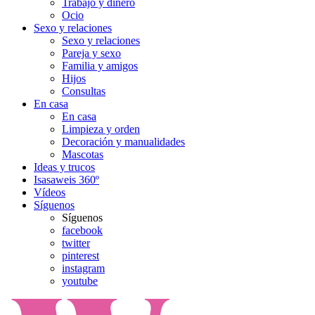
Trabajo y dinero
Ocio
Sexo y relaciones
Sexo y relaciones
Pareja y sexo
Familia y amigos
Hijos
Consultas
En casa
En casa
Limpieza y orden
Decoración y manualidades
Mascotas
Ideas y trucos
Isasaweis 360º
Vídeos
Síguenos
Síguenos
facebook
twitter
pinterest
instagram
youtube