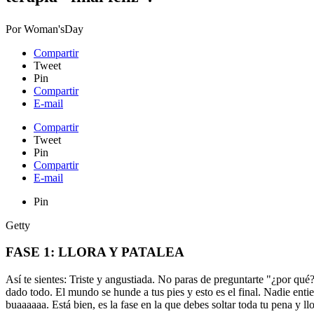
Por
Woman'sDay
Compartir
Tweet
Pin
Compartir
E-mail
Compartir
Tweet
Pin
Compartir
E-mail
Pin
Getty
FASE 1: LLORA Y PATALEA
Así te sientes: Triste y angustiada. No paras de preguntarte "¿por qu
dado todo. El mundo se hunde a tus pies y esto es el final. Nadie entien
buaaaaaa. Está bien, es la fase en la que debes soltar toda tu pena y ll