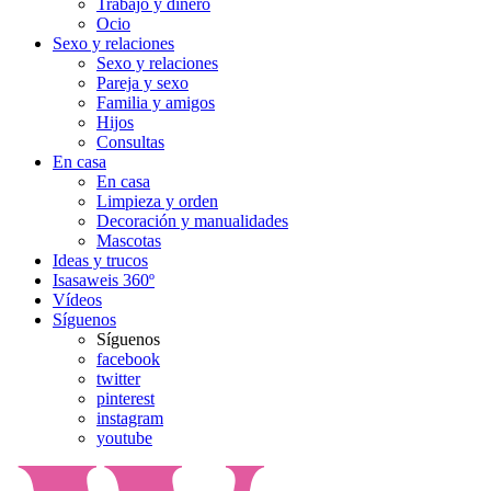
Trabajo y dinero
Ocio
Sexo y relaciones
Sexo y relaciones
Pareja y sexo
Familia y amigos
Hijos
Consultas
En casa
En casa
Limpieza y orden
Decoración y manualidades
Mascotas
Ideas y trucos
Isasaweis 360º
Vídeos
Síguenos
Síguenos
facebook
twitter
pinterest
instagram
youtube