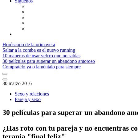
Síguenos
Horóscopo de la primavera
Saltar a la comba es el nuevo running
10 maneras de usar velcro que no sabías
30 películas para superar un abandono amoroso
Cómpratelo ya o laméntalo para siempre
30 marzo 2016
Sexo y relaciones
Pareja y sexo
30 películas para superar un abandono am
​¿Has roto con tu pareja y no encuentras c
terapia "final feliz".