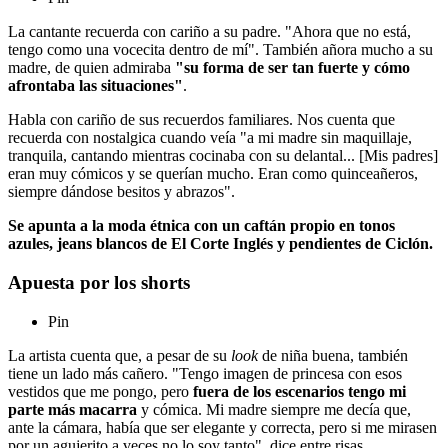
La cantante recuerda con cariño a su padre. "Ahora que no está,
tengo como una vocecita dentro de mí". También añora mucho a su
madre, de quien admiraba
"su forma de ser tan fuerte y cómo
afrontaba las situaciones"
.
Habla con cariño de sus recuerdos familiares. Nos cuenta que
recuerda con nostalgica cuando veía "a mi madre sin maquillaje,
tranquila, cantando mientras cocinaba con su delantal... [Mis padres]
eran muy cómicos y se querían mucho. Eran como quinceañeros,
siempre dándose besitos y abrazos".
Se apunta a la moda étnica con un caftán propio en tonos
azules, jeans
blancos de El Corte Inglés y pendientes de Ciclón.
Apuesta por los shorts
Pin
La artista cuenta que, a pesar de su
look
de niña buena, también
tiene un lado más cañero. "Tengo imagen de princesa con esos
vestidos que me pongo, pero
fuera de los escenarios tengo mi
parte más macarra
y cómica. Mi madre siempre me decía que,
ante la cámara, había que ser elegante y correcta, pero si me mirasen
por un agujerito a veces no lo soy tanto", dice entre risas.