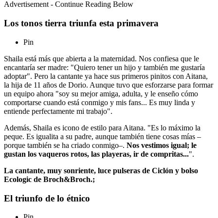
Advertisement - Continue Reading Below
Los tonos tierra triunfa esta primavera
Pin
Shaila está más que abierta a la maternidad. Nos confiesa que le
encantaría ser madre: "Quiero tener un hijo y también me gustaría
adoptar". Pero la cantante ya hace sus primeros pinitos con Aitana,
la hija de 11 años de Dorio. Aunque tuvo que esforzarse para formar
un equipo ahora "soy su mejor amiga, adulta, y le enseño cómo
comportarse cuando está conmigo y mis fans... Es muy linda y
entiende perfectamente mi trabajo".
Además, Shaila es icono de estilo para Aitana. "Es lo máximo la
peque. Es igualita a su padre, aunque también tiene cosas mías –
porque también se ha criado conmigo–.
Nos vestimos igual; le
gustan los vaqueros rotos, las playeras, ir de compritas...
".
La cantante, muy sonriente, luce pulseras de Ciclón y bolso
Ecologic de Broch&Broch.;
El triunfo de lo étnico
Pin