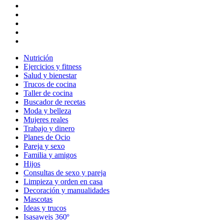
Nutrición
Ejercicios y fitness
Salud y bienestar
Trucos de cocina
Taller de cocina
Buscador de recetas
Moda y belleza
Mujeres reales
Trabajo y dinero
Planes de Ocio
Pareja y sexo
Familia y amigos
Hijos
Consultas de sexo y pareja
Limpieza y orden en casa
Decoración y manualidades
Mascotas
Ideas y trucos
Isasaweis 360º