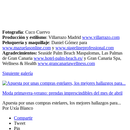
Fotografía
: Cuco Cuervo
Producción y estilismo
: Villarrazo Madrid
www.villarrazo.com
Peluquería y maquillaje
: Daniel Gómez para
www.mazuelasonline.com
y
www.stagelineprofessional.com
Agradecimientos:
Seaside Palm Beach Maspalomas, Las Palmas
de Gran Canaria
www.hotel-palm-beach.es/
y Gran Canaria Spa,
Wellness & Health
www.grancanariawellness.com
Siguiente galería
Moda primavera-verano: prendas imprescindibles del mes de abril
Apuesta por unas compras estelares, los mejores hallazgos para...
Por
Uxía Blanco
Compartir
Tweet
Pin