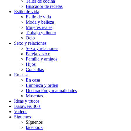
Taller de cocina
Buscador de recetas
Estilo de vida
Estilo de vida
Moda y belleza
Mujeres reales
Trabajo y dinero
Ocio
Sexo y relaciones
Sexo y relaciones
Pareja y sexo
Familia y amigos
Hijos
Consultas
En casa
En casa
Limpieza y orden
Decoración y manualidades
Mascotas
Ideas y trucos
Isasaweis 360º
Vídeos
Síguenos
Síguenos
facebook