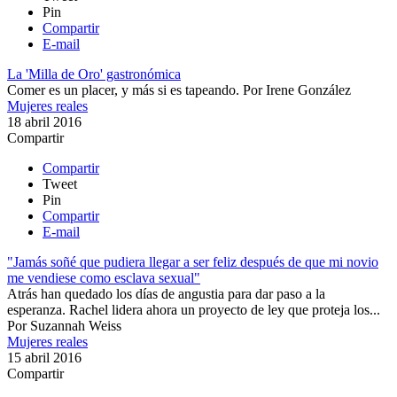
Pin
Compartir
E-mail
La 'Milla de Oro' gastronómica
Comer es un placer, y más si es tapeando.
Por
Irene González
Mujeres reales
18 abril 2016
Compartir
Compartir
Tweet
Pin
Compartir
E-mail
"Jamás soñé que pudiera llegar a ser feliz después de que mi novio
me vendiese como esclava sexual"
Atrás han quedado los días de angustia para dar paso a la
esperanza. Rachel lidera ahora un proyecto de ley que proteja los...
Por
Suzannah Weiss
Mujeres reales
15 abril 2016
Compartir