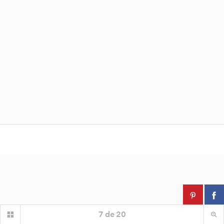
7
de
20