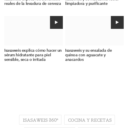
reales de la levadura de cerveza
limpiadora y purificante
Isasaweis explica cómo hacer un
Isasaweis y su ensalada de
sérum hidratante para piel
quinoa con aguacate y
sensible, seca o irritada
anacardos
ISASAWEIS 360º
COCINA Y RECETAS