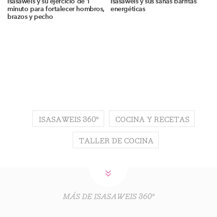
Isasaweis y su ejercicio de 1
Isasaweis y sus sanas barritas
minuto para fortalecer hombros,
energéticas
brazos y pecho
ISASAWEIS 360º
COCINA Y RECETAS
TALLER DE COCINA
MÁS DE ISASAWEIS 360º