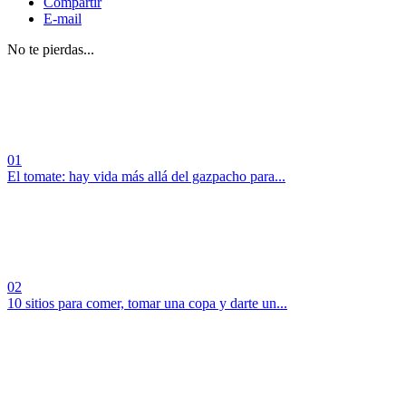
Compartir
E-mail
No te pierdas...
01
El tomate: hay vida más allá del gazpacho para...
02
10 sitios para comer, tomar una copa y darte un...