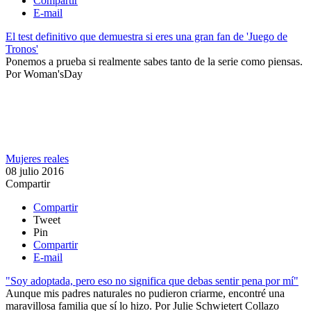
Compartir
E-mail
El test definitivo que demuestra si eres una gran fan de 'Juego de
Tronos'
Ponemos a prueba si realmente sabes tanto de la serie como piensas.​
Por
Woman'sDay
Mujeres reales
08 julio 2016
Compartir
Compartir
Tweet
Pin
Compartir
E-mail
"Soy adoptada, pero eso no significa que debas sentir pena por mí"
Aunque mis padres naturales no pudieron criarme, encontré una
maravillosa familia que sí lo hizo.
Por
Julie Schwietert Collazo