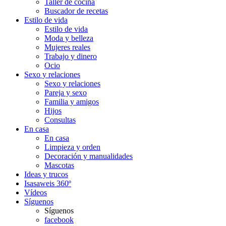
Taller de cocina
Buscador de recetas
Estilo de vida
Estilo de vida
Moda y belleza
Mujeres reales
Trabajo y dinero
Ocio
Sexo y relaciones
Sexo y relaciones
Pareja y sexo
Familia y amigos
Hijos
Consultas
En casa
En casa
Limpieza y orden
Decoración y manualidades
Mascotas
Ideas y trucos
Isasaweis 360º
Vídeos
Síguenos
Síguenos
facebook