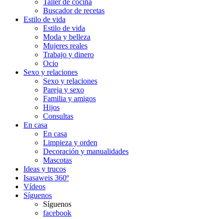
Taller de cocina
Buscador de recetas
Estilo de vida
Estilo de vida
Moda y belleza
Mujeres reales
Trabajo y dinero
Ocio
Sexo y relaciones
Sexo y relaciones
Pareja y sexo
Familia y amigos
Hijos
Consultas
En casa
En casa
Limpieza y orden
Decoración y manualidades
Mascotas
Ideas y trucos
Isasaweis 360º
Vídeos
Síguenos
Síguenos
facebook