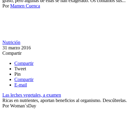
graso, pero algunas de ellas se han exagerado. Os contamos sus...
Por
Mamen Cuenca
Nutrición
31 marzo 2016
Compartir
Compartir
Tweet
Pin
Compartir
E-mail
Las leches vegetales, a examen
Ricas en nutrientes, aportan beneficios al organismo. Descúbrelas.​​
Por
Woman´sDay