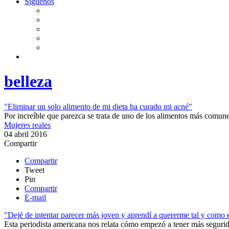
Síguenos
belleza
"Eliminar un solo alimento de mi dieta ha curado mi acné"
Por increíble que parezca se trata de uno de los alimentos más comunes
Mujeres reales
04 abril 2016
Compartir
Compartir
Tweet
Pin
Compartir
E-mail
"Dejé de intentar parecer más joven y aprendí a quererme tal y como 
Esta periodista americana nos relata cómo empezó a tener más seguri