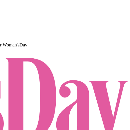
or
Woman'sDay