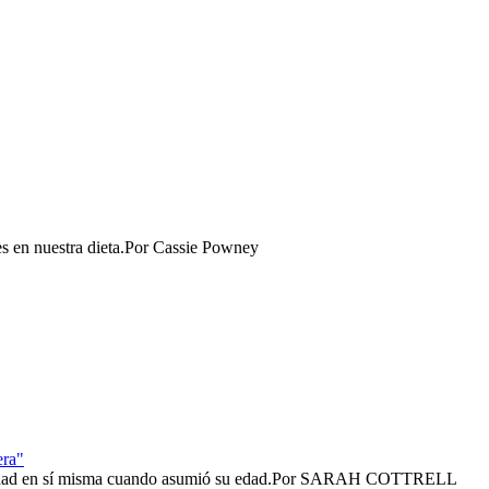
 en nuestra dieta.​
Por
Cassie Powney
era"
dad en sí misma cuando asumió su edad.​
Por
SARAH COTTRELL