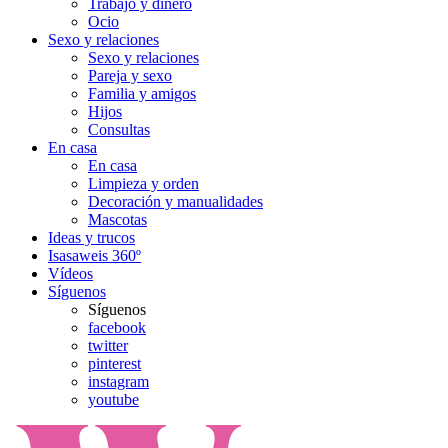
Trabajo y dinero
Ocio
Sexo y relaciones
Sexo y relaciones
Pareja y sexo
Familia y amigos
Hijos
Consultas
En casa
En casa
Limpieza y orden
Decoración y manualidades
Mascotas
Ideas y trucos
Isasaweis 360º
Vídeos
Síguenos
Síguenos
facebook
twitter
pinterest
instagram
youtube