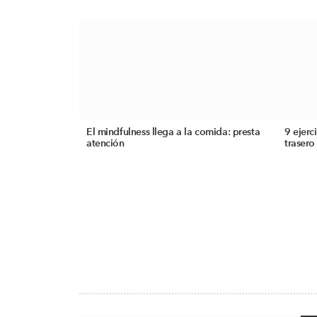
El mindfulness llega a la comida: presta
9 ejerc
atención
trasero