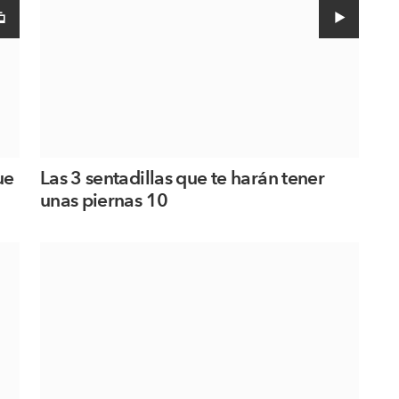
ue
Las 3 sentadillas que te harán tener
unas piernas 10