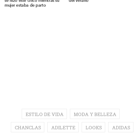
se hizo este chico mientras su
del verano
mujer estaba de parto
ESTILO DE VIDA
MODA Y BELLEZA
CHANCLAS
ADILETTE
LOOKS
ADIDAS