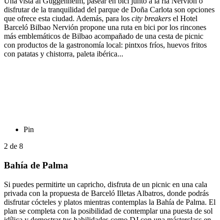
Una vista al Guggenheim, pasear en bici junto a la ría Nervión o
disfrutar de la tranquilidad del parque de Doña Carlota son opciones
que ofrece esta ciudad. Además, para los
city breakers
el Hotel
Barceló Bilbao Nervión propone una ruta en bici por los rincones
más emblemáticos de Bilbao acompañado de una cesta de picnic
con productos de la gastronomía local: pintxos fríos, huevos fritos
con patatas y chistorra, paleta ibérica...
Pin
2
de
8
Bahía de Palma
Si puedes permitirte un capricho, disfruta de un picnic en una cala
privada con la propuesta de Barceló Illetas Albatros, donde podrás
disfrutar cócteles y platos mientras contemplas la Bahía de Palma. El
plan se completa con la posibilidad de contemplar una puesta de sol
idílica y demostrar tus habilidades como DJ con una másterclass en