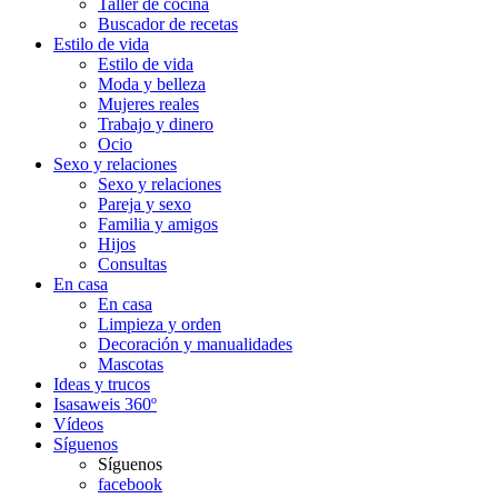
Taller de cocina
Buscador de recetas
Estilo de vida
Estilo de vida
Moda y belleza
Mujeres reales
Trabajo y dinero
Ocio
Sexo y relaciones
Sexo y relaciones
Pareja y sexo
Familia y amigos
Hijos
Consultas
En casa
En casa
Limpieza y orden
Decoración y manualidades
Mascotas
Ideas y trucos
Isasaweis 360º
Vídeos
Síguenos
Síguenos
facebook