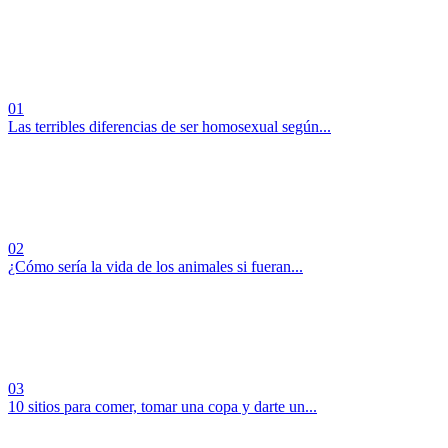
01
Las terribles diferencias de ser homosexual según...
02
¿Cómo sería la vida de los animales si fueran...
03
10 sitios para comer, tomar una copa y darte un...