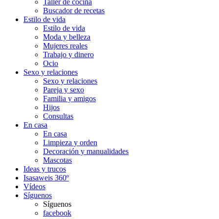
Taller de cocina
Buscador de recetas
Estilo de vida
Estilo de vida
Moda y belleza
Mujeres reales
Trabajo y dinero
Ocio
Sexo y relaciones
Sexo y relaciones
Pareja y sexo
Familia y amigos
Hijos
Consultas
En casa
En casa
Limpieza y orden
Decoración y manualidades
Mascotas
Ideas y trucos
Isasaweis 360º
Vídeos
Síguenos
Síguenos
facebook