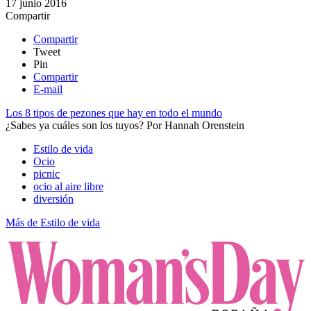
17 junio 2016
Compartir
Compartir
Tweet
Pin
Compartir
E-mail
Los 8 tipos de pezones que hay en todo el mundo
¿Sabes ya cuáles son los tuyos?
Por
Hannah Orenstein
Estilo de vida
Ocio
picnic
ocio al aire libre
diversión
Más de Estilo de vida