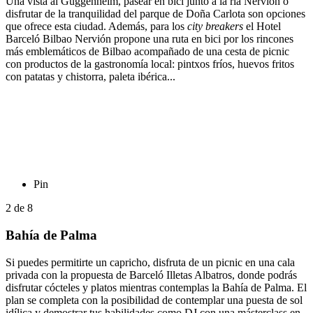
Una vista al Guggenheim, pasear en bici junto a la ría Nervión o
disfrutar de la tranquilidad del parque de Doña Carlota son opciones
que ofrece esta ciudad. Además, para los
city breakers
el Hotel
Barceló Bilbao Nervión propone una ruta en bici por los rincones
más emblemáticos de Bilbao acompañado de una cesta de picnic
con productos de la gastronomía local: pintxos fríos, huevos fritos
con patatas y chistorra, paleta ibérica...
Pin
2
de
8
Bahía de Palma
Si puedes permitirte un capricho, disfruta de un picnic en una cala
privada con la propuesta de Barceló Illetas Albatros, donde podrás
disfrutar cócteles y platos mientras contemplas la Bahía de Palma. El
plan se completa con la posibilidad de contemplar una puesta de sol
idílica y demostrar tus habilidades como DJ con una másterclass en