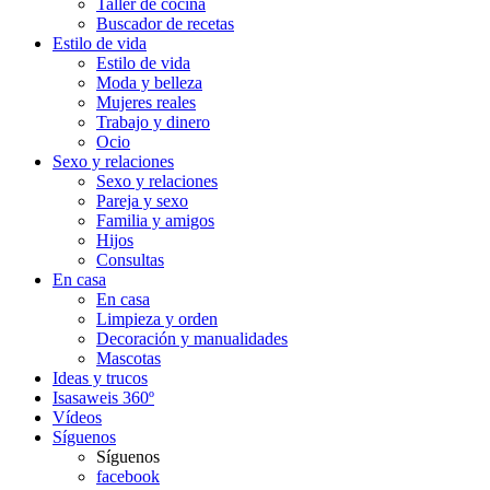
Taller de cocina
Buscador de recetas
Estilo de vida
Estilo de vida
Moda y belleza
Mujeres reales
Trabajo y dinero
Ocio
Sexo y relaciones
Sexo y relaciones
Pareja y sexo
Familia y amigos
Hijos
Consultas
En casa
En casa
Limpieza y orden
Decoración y manualidades
Mascotas
Ideas y trucos
Isasaweis 360º
Vídeos
Síguenos
Síguenos
facebook