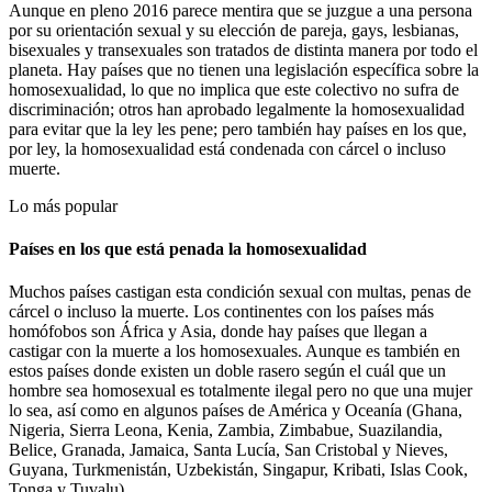
Aunque en pleno 2016 parece mentira que se juzgue a una persona
por su orientación sexual y su elección de pareja, gays, lesbianas,
bisexuales y transexuales son tratados de distinta manera por todo el
planeta. Hay países que no tienen una legislación específica sobre la
homosexualidad, lo que no implica que este colectivo no sufra de
discriminación; otros han aprobado legalmente la homosexualidad
para evitar que la ley les pene; pero también hay países en los que,
por ley, la homosexualidad está condenada con cárcel o incluso
muerte.
Lo más popular
Países en los que está penada la homosexualidad
Muchos países castigan esta condición sexual con multas, penas de
cárcel o incluso la muerte. Los continentes con los países más
homófobos son África y Asia, donde hay países que llegan a
castigar con la muerte a los homosexuales. Aunque es también en
estos países donde existen un doble rasero según el cuál que un
hombre sea homosexual es totalmente ilegal pero no que una mujer
lo sea, así como en algunos países de América y Oceanía (Ghana,
Nigeria, Sierra Leona, Kenia, Zambia, Zimbabue, Suazilandia,
Belice, Granada, Jamaica, Santa Lucía, San Cristobal y Nieves,
Guyana, Turkmenistán, Uzbekistán, Singapur, Kribati, Islas Cook,
Tonga y Tuvalu).