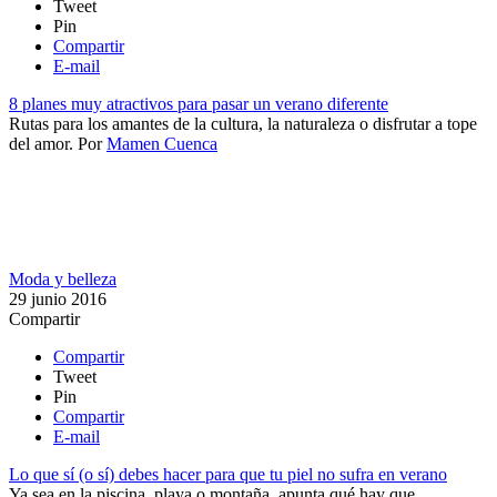
Tweet
Pin
Compartir
E-mail
8 planes muy atractivos para pasar un verano diferente
Rutas para los amantes de la cultura, la naturaleza o disfrutar a tope
del amor.
Por
Mamen Cuenca
Moda y belleza
29 junio 2016
Compartir
Compartir
Tweet
Pin
Compartir
E-mail
Lo que sí (o sí) debes hacer para que tu piel no sufra en verano
Ya sea en la piscina, playa o montaña, apunta qué hay que