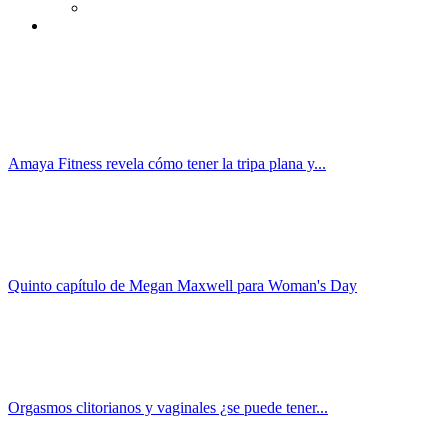
Amaya Fitness revela cómo tener la tripa plana y...
Quinto capítulo de Megan Maxwell para Woman's Day
Orgasmos clitorianos y vaginales ¿se puede tener...