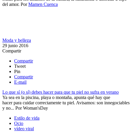
del amor.
Por
Mamen Cuenca
Moda y belleza
29 junio 2016
Compartir
Compartir
Tweet
Pin
Compartir
E-mail
Lo que sí (o sí) debes hacer para que tu piel no sufra en verano
Ya sea en la piscina, playa o montaña, apunta qué hay que
hacer para cuidar correctamente tu piel.​ Avisamos: son innegociables
y no...
Por
Woman'sDay
Estilo de vida
Ocio
vídeo viral