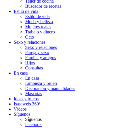
Taller de cocina
Buscador de recetas
Estilo de vida
Estilo de vida
Moda y belleza
Mujeres reales
Trabajo y dinero
Ocio
Sexo y relaciones
Sexo y relaciones
Pareja y sexo
Familia y amigos
Hijos
Consultas
En casa
En casa
Limpieza y orden
Decoración y manualidades
Mascotas
Ideas y trucos
Isasaweis 360º
Vídeos
Síguenos
Síguenos
facebook