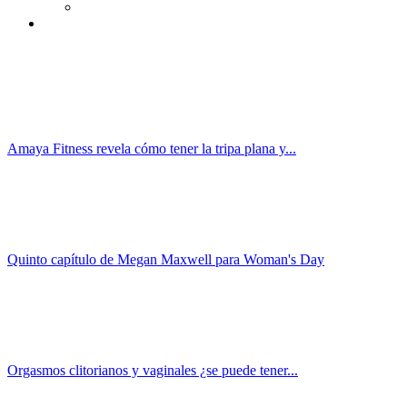
Amaya Fitness revela cómo tener la tripa plana y...
Quinto capítulo de Megan Maxwell para Woman's Day
Orgasmos clitorianos y vaginales ¿se puede tener...