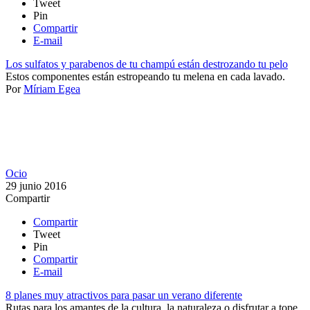
Tweet
Pin
Compartir
E-mail
Los sulfatos y parabenos de tu champú están destrozando tu pelo
​Estos componentes están estropeando tu melena en cada lavado. ​
Por
Míriam Egea
Ocio
29 junio 2016
Compartir
Compartir
Tweet
Pin
Compartir
E-mail
8 planes muy atractivos para pasar un verano diferente
Rutas para los amantes de la cultura, la naturaleza o disfrutar a tope