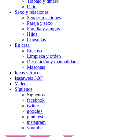
Trabajo y dinero
Ocio
Sexo y relaciones
Sexo y relaciones
Pareja y sexo
Familia y amigos
Hijos
Consultas
En casa
En casa
Limpieza y orden
Decoración y manualidades
Mascotas
Ideas y trucos
Isasaweis 360º
Vídeos
Síguenos
Síguenos
facebook
twitter
google+
pinterest
instagram
youtube