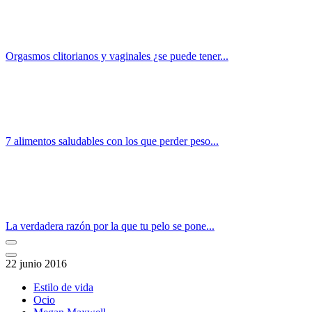
Orgasmos clitorianos y vaginales ¿se puede tener...
7 alimentos saludables con los que perder peso...
La verdadera razón por la que tu pelo se pone...
22 junio 2016
Estilo de vida
Ocio