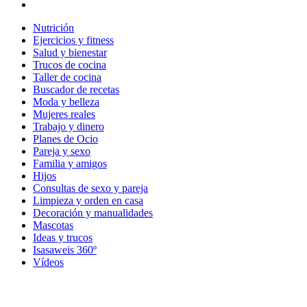
Nutrición
Ejercicios y fitness
Salud y bienestar
Trucos de cocina
Taller de cocina
Buscador de recetas
Moda y belleza
Mujeres reales
Trabajo y dinero
Planes de Ocio
Pareja y sexo
Familia y amigos
Hijos
Consultas de sexo y pareja
Limpieza y orden en casa
Decoración y manualidades
Mascotas
Ideas y trucos
Isasaweis 360º
Vídeos