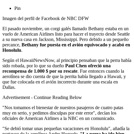
Pin
Imagen del perfil de Facebook de NBC DFW
El pasado noviembre, un corgi galés llamado Bethany estaba en un
vuelo de American Airlines listo para hacer el trayecto desde Seattle
a su nueva casa en Jackson, Mississippi. Pero debido a un pequeño
percance,
Bethany fue puesta en el avión equivocado y acabó en
Honolulu
.
Según el HawaiiNewsNow, al principio pensaban que la perra había
sido robada, por lo que su dueño
Paul Chen ofreció una
recompensa de 1.000 $ por su rescate
. Fue entonces cuando la
aerolínea se dio cuenta de que la perrita había llegado a Hawaii, y
que fue colocada en el avión incorrecto durante una escala en
Dallas.
Advertisement - Continue Reading Below
"Nos tomamos el bienestar de nuestros pasajeros de cuatro patas
muy en serio, y pedimos disculpas por este error", decían los
oficiales de American Airlines a la NBC en un comunicado.
"Se debió tomar unas pequeñas vacaciones en Honolulu", añadía la
portavoz de la aerolínea Andre Huguely.
"La perra ha ido bien