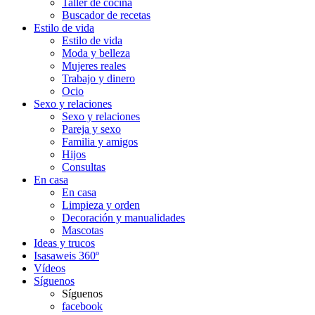
Taller de cocina
Buscador de recetas
Estilo de vida
Estilo de vida
Moda y belleza
Mujeres reales
Trabajo y dinero
Ocio
Sexo y relaciones
Sexo y relaciones
Pareja y sexo
Familia y amigos
Hijos
Consultas
En casa
En casa
Limpieza y orden
Decoración y manualidades
Mascotas
Ideas y trucos
Isasaweis 360º
Vídeos
Síguenos
Síguenos
facebook