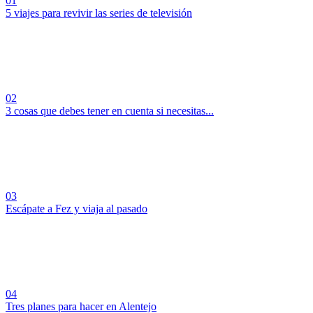
01
5 viajes para revivir las series de televisión
02
3 cosas que debes tener en cuenta si necesitas...
03
Escápate a Fez y viaja al pasado
04
Tres planes para hacer en Alentejo