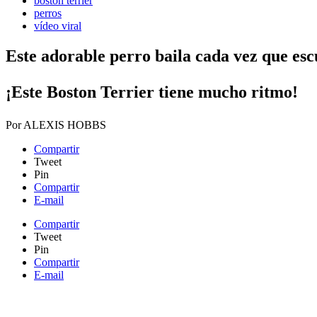
boston terrier
perros
vídeo viral
Este adorable perro baila cada vez que es
¡​Este Boston Terrier tiene mucho ritmo!
Por
ALEXIS HOBBS
Compartir
Tweet
Pin
Compartir
E-mail
Compartir
Tweet
Pin
Compartir
E-mail