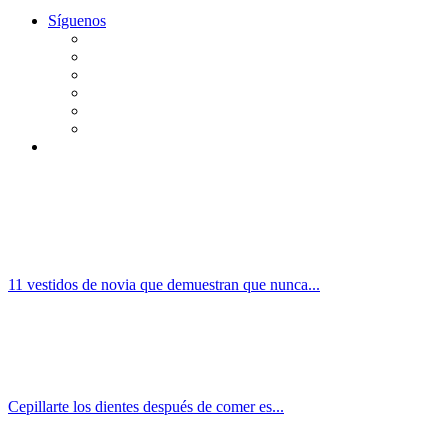
Síguenos
11 vestidos de novia que demuestran que nunca...
Cepillarte los dientes después de comer es...