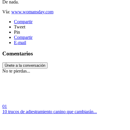
De nada.
Vía:
www.womansday.com
Compartir
Tweet
Pin
Compartir
E-mail
Comentarios
Únete a la conversación
No te pierdas...
01
10 trucos de adiestramiento canino que cambiarán...