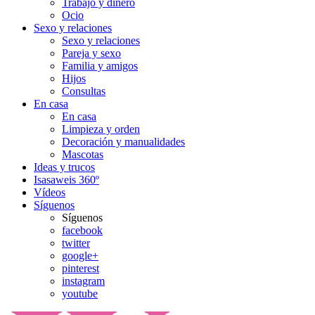
Trabajo y dinero
Ocio
Sexo y relaciones
Sexo y relaciones
Pareja y sexo
Familia y amigos
Hijos
Consultas
En casa
En casa
Limpieza y orden
Decoración y manualidades
Mascotas
Ideas y trucos
Isasaweis 360º
Vídeos
Síguenos
Síguenos
facebook
twitter
google+
pinterest
instagram
youtube