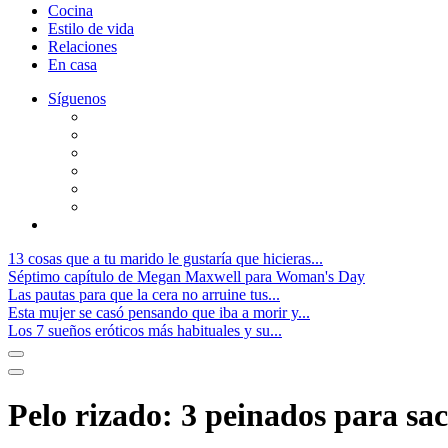
Cocina
Estilo de vida
Relaciones
En casa
Síguenos
13 cosas que a tu marido le gustaría que hicieras...
Séptimo capítulo de Megan Maxwell para Woman's Day
Las pautas para que la cera no arruine tus...
Esta mujer se casó pensando que iba a morir y...
Los 7 sueños eróticos más habituales y su...
Pelo rizado: 3 peinados para sac