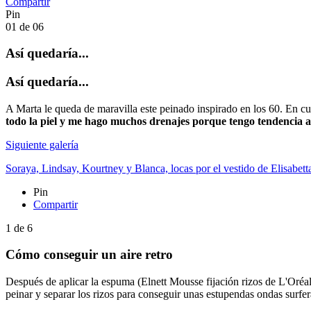
Compartir
Pin
01
de
06
Así quedaría...
Así quedaría...
A Marta le queda de maravilla este peinado inspirado en los 60. En cue
todo la piel y me hago muchos drenajes porque tengo tendencia a
Siguiente galería
Soraya, Lindsay, Kourtney y Blanca, locas por el vestido de Elisabett
Pin
Compartir
1
de
6
Cómo conseguir un aire retro
Después de aplicar la espuma (Elnett Mousse fijación rizos de L'Oréal 
peinar y separar los rizos para conseguir unas estupendas ondas surfer