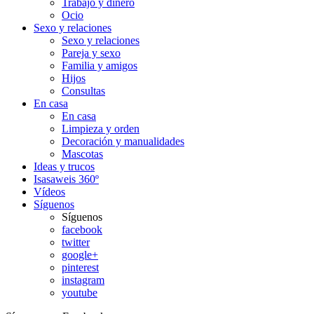
Trabajo y dinero
Ocio
Sexo y relaciones
Sexo y relaciones
Pareja y sexo
Familia y amigos
Hijos
Consultas
En casa
En casa
Limpieza y orden
Decoración y manualidades
Mascotas
Ideas y trucos
Isasaweis 360º
Vídeos
Síguenos
Síguenos
facebook
twitter
google+
pinterest
instagram
youtube