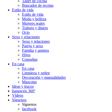
Taller de cocina
Buscador de recetas
Estilo de vida
Estilo de vida
Moda y belleza
Mujeres reales
Trabajo y dinero
Ocio
Sexo y relaciones
Sexo y relaciones
Pareja y sexo
Familia y amigos
Hijos
Consultas
En casa
En casa
Limpieza y orden
Decoración y manualidades
Mascotas
Ideas y trucos
Isasaweis 360º
Vídeos
Síguenos
Síguenos
facebook