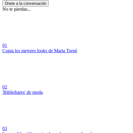
Únete a la conversación
No te pierdas...
01
Copia los mejores looks de Marta Torné
02
'Bibliobares' de moda
03