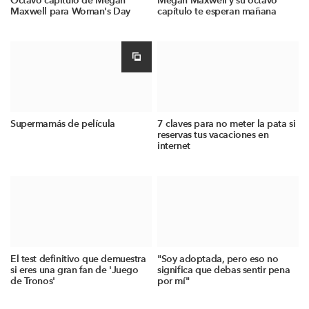
Octavo capítulo de Megan
Megan Maxwell y su octavo
Maxwell para Woman's Day
capítulo te esperan mañana
Supermamás de película
7 claves para no meter la pata si
reservas tus vacaciones en
internet
El test definitivo que demuestra
"Soy adoptada, pero eso no
si eres una gran fan de 'Juego
significa que debas sentir pena
de Tronos'
por mí"