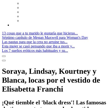
13 cosas que a tu marido le gustaría que hicieras...
Séptimo capítulo de Megan Maxwell para Woman's Day
Las pautas para que la cera no arruine tus...
Esta mujer se casó pensando que iba a morir y...
Los 7 sueños eróticos más habituales y su...
Soraya, Lindsay, Kourtney y
Blanca, locas por el vestido de
Elisabetta Franchi
¡Qué tiemble el 'black dress'! Las famosas