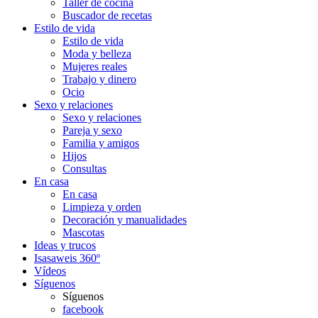
Taller de cocina
Buscador de recetas
Estilo de vida
Estilo de vida
Moda y belleza
Mujeres reales
Trabajo y dinero
Ocio
Sexo y relaciones
Sexo y relaciones
Pareja y sexo
Familia y amigos
Hijos
Consultas
En casa
En casa
Limpieza y orden
Decoración y manualidades
Mascotas
Ideas y trucos
Isasaweis 360º
Vídeos
Síguenos
Síguenos
facebook