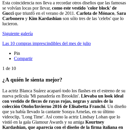
Esta coincidencia nos lleva a recordar otros diseños que las famosas
se volvían locas por llevar,
como este vestido 'color block' de
Gucci
que triunfó en el verano de 2011.
Carlota de Mónaco
,
Sara
Carbonero
y
Kim Kardashian
son sólo tres de las 'celebs' que lo
lucieron.
Siguiente galería
Las 10 compras imprescindibles del mes de julio
Pin
Compartir
1
de
10
¿A quién le sienta mejor?
La actriz Blanca Suárez acaparó todo los flashes en el estreno de su
nueva película 'Mi panadería en Brooklin'.
Llevaba un look ideal
con vestido de flecos de rayas rojas, negras y azules de la
colección Otoño/Invierno 2016 de Elisabetta Franchi
. Un diseño
que ya había llevado la cantante Soraya Arnelas, en su último
videoclip, 'Long Time'. Así como la actriz Lindsay Lohan que lo
vistió en la gala Glamour Awards y su amiga
Kourtney
Kardashian, que aparecía con el diseño de la firma italiana en