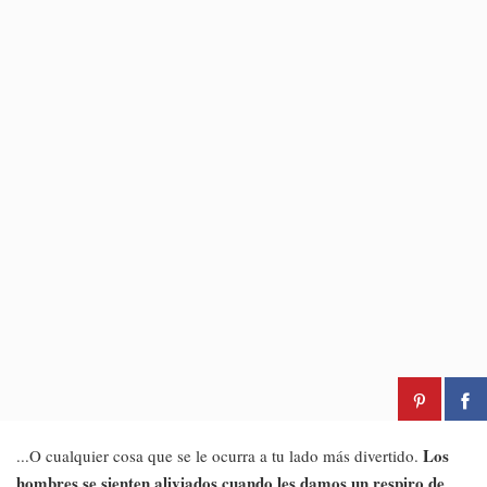
Los
...O cualquier cosa que se le ocurra a tu lado más divertido.
hombres se sienten aliviados cuando les damos un respiro de