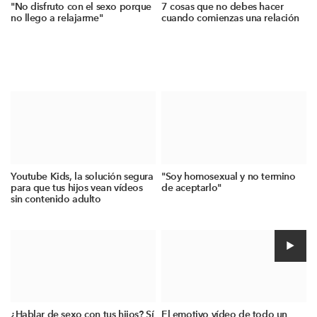
"No disfruto con el sexo porque
7 cosas que no debes hacer
no llego a relajarme"
cuando comienzas una relación
Youtube Kids, la solución segura
"Soy homosexual y no termino
para que tus hijos vean vídeos
de aceptarlo"
sin contenido adulto
¿Hablar de sexo con tus hijos? Sí
El emotivo vídeo de todo un