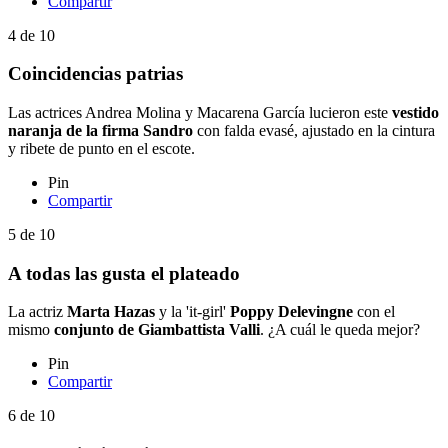
Compartir
4
de
10
Coincidencias patrias
Las actrices Andrea Molina y Macarena García lucieron este
vestido
naranja de la firma Sandro
con falda evasé, ajustado en la cintura
y ribete de punto en el escote.
Pin
Compartir
5
de
10
A todas las gusta el plateado
La actriz
Marta Hazas
y la 'it-girl'
Poppy Delevingne
con el
mismo
c
onjunto de Giambattista Valli
. ¿A cuál le queda mejor?
Pin
Compartir
6
de
10