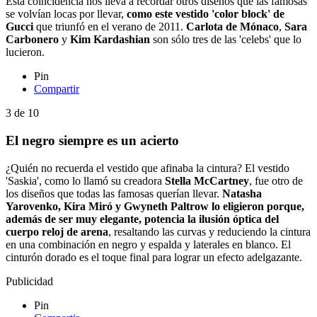
Esta coincidencia nos lleva a recordar otros diseños que las famosas
se volvían locas por llevar,
como este vestido 'color block' de
Gucci
que triunfó en el verano de 2011.
Carlota de Mónaco
,
Sara
Carbonero
y
Kim Kardashian
son sólo tres de las 'celebs' que lo
lucieron.
Pin
Compartir
3
de
10
El negro siempre es un acierto
¿Quién no recuerda el vestido que afinaba la cintura? El vestido
'Saskia', como lo llamó su creadora
Stella McCartney
, fue otro de
los diseños que todas las famosas querían llevar.
Natasha
Yarovenko, Kira Miró y Gwyneth Paltrow lo eligieron porque,
además de ser muy elegante, potencia la ilusión óptica del
cuerpo reloj de arena
, resaltando las curvas y reduciendo la cintura
en una combinación en negro y espalda y laterales en blanco. El
cinturón dorado es el toque final para lograr un efecto adelgazante.
Publicidad
Pin