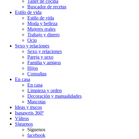
Taller de cocina
Buscador de recetas
Estilo de vida
Estilo de vida
Moda y belleza
Mujeres reales
Trabajo y dinero
Ocio
Sexo y relaciones
Sexo y relaciones
Pareja y sexo
Familia y amigos
Hijos
Consultas
En casa
En casa
Limpieza y orden
Decoración y manualidades
Mascotas
Ideas y trucos
Isasaweis 360º
Vídeos
Síguenos
Síguenos
facebook