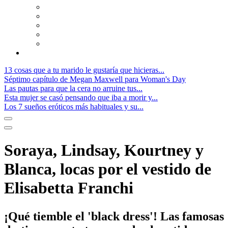
13 cosas que a tu marido le gustaría que hicieras...
Séptimo capítulo de Megan Maxwell para Woman's Day
Las pautas para que la cera no arruine tus...
Esta mujer se casó pensando que iba a morir y...
Los 7 sueños eróticos más habituales y su...
Soraya, Lindsay, Kourtney y
Blanca, locas por el vestido de
Elisabetta Franchi
¡Qué tiemble el 'black dress'! Las famosas