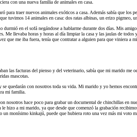
ciera con una nueva familia de animales en casa.
ró para traer nuevos animales exóticos a casa. Además sabía que los perr
que tuvimos 14 animales en casa: dos ratas albinas, un erizo pigmeo, un 
ido durmió en el sofá negándose a hablarme durante dos días. Mis amig
. Me llevaba horas y horas al día limpiar la casa y las jaulas de todos
ez que me iba fuera, tenía que contratar a alguien para que viniera a mi 
 las facturas del pienso y del veterinario, sabía que mi marido me od
eridas mascotas.
s) y se quedarán con nosotros toda su vida. Mi marido y yo hemos encont
ra mi familia.
n nosotros hace poco para grabar un documental de chinchillas en nues
n le hizo a mi marido, ya que desde que comenzó la grabación recibimo
ido un monísimo kinkajú, puede que hubiera roto una vez más mi voto m