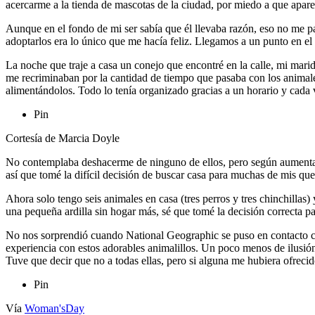
acercarme a la tienda de mascotas de la ciudad, por miedo a que apare
Aunque en el fondo de mi ser sabía que él llevaba razón, eso no me pa
adoptarlos era lo único que me hacía feliz. Llegamos a un punto en el 
La noche que traje a casa un conejo que encontré en la calle, mi mar
me recriminaban por la cantidad de tiempo que pasaba con los animales
alimentándolos. Todo lo tenía organizado gracias a un horario y cada v
Pin
Cortesía de Marcia Doyle
No contemplaba deshacerme de ninguno de ellos, pero según aumentaban
así que tomé la difícil decisión de buscar casa para muchas de mis qu
Ahora solo tengo seis animales en casa (tres perros y tres chinchilla
una pequeña ardilla sin hogar más, sé que tomé la decisión correcta pa
No nos sorprendió cuando National Geographic se puso en contacto co
experiencia con estos adorables animalillos. Un poco menos de ilusió
Tuve que decir que no a todas ellas, pero si alguna me hubiera ofrec
Pin
Vía
Woman'sDay