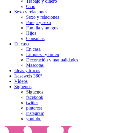
Trabajo y dinero
Ocio
Sexo y relaciones
Sexo y relaciones
Pareja y sexo
Familia y amigos
Hijos
Consultas
En casa
En casa
Limpieza y orden
Decoración y manualidades
Mascotas
Ideas y trucos
Isasaweis 360º
Vídeos
Síguenos
Síguenos
facebook
twitter
pinterest
instagram
youtube