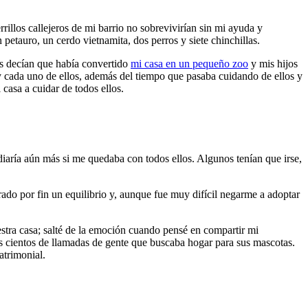
illos callejeros de mi barrio no sobrevivirían sin mi ayuda y
petauro, un cerdo vietnamita, dos perros y siete chinchillas.
os decían que había convertido
mi casa en un pequeño zoo
y mis hijos
 y cada uno de ellos, además del tiempo que pasaba cuidando de ellos y
casa a cuidar de todos ellos.
iaría aún más si me quedaba con todos ellos. Algunos tenían que irse,
rado por fin un equilibrio y, aunque fue muy difícil negarme a adoptar
tra casa; salté de la emoción cuando pensé en compartir mi
s cientos de llamadas de gente que buscaba hogar para sus mascotas.
atrimonial.