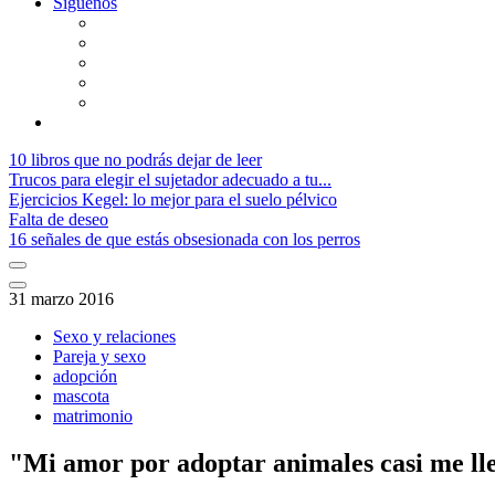
Síguenos
10 libros que no podrás dejar de leer
Trucos para elegir el sujetador adecuado a tu...
Ejercicios Kegel: lo mejor para el suelo pélvico
Falta de deseo
16 señales de que estás obsesionada con los perros
31 marzo 2016
Sexo y relaciones
Pareja y sexo
adopción
mascota
matrimonio
"Mi amor por adoptar animales casi me lle