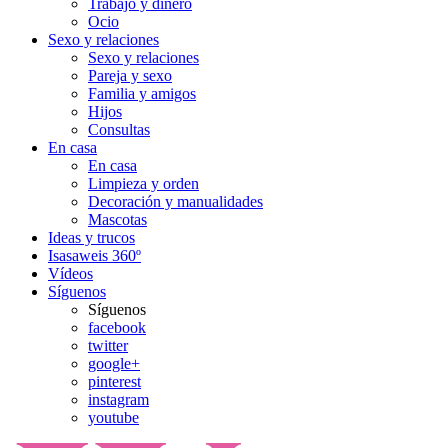
Trabajo y dinero
Ocio
Sexo y relaciones
Sexo y relaciones
Pareja y sexo
Familia y amigos
Hijos
Consultas
En casa
En casa
Limpieza y orden
Decoración y manualidades
Mascotas
Ideas y trucos
Isasaweis 360º
Vídeos
Síguenos
Síguenos
facebook
twitter
google+
pinterest
instagram
youtube