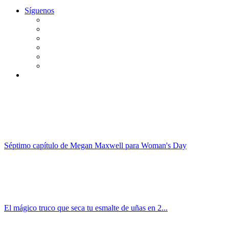
Síguenos
Séptimo capítulo de Megan Maxwell para Woman's Day
El mágico truco que seca tu esmalte de uñas en 2...