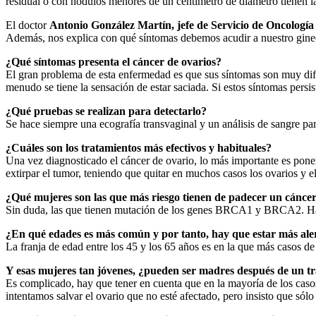
residual o con nódulos menores de un centímetro de diámetro tienen l
El doctor
Antonio González Martín, jefe de Servicio de Oncologí
Además, nos explica con qué síntomas debemos acudir a nuestro gine
¿Qué síntomas presenta el cáncer de ovarios?
El gran problema de esta enfermedad es que sus síntomas son muy difus
menudo se tiene la sensación de estar saciada. Si estos síntomas pers
¿Qué pruebas se realizan para detectarlo?
Se hace siempre una ecografía transvaginal y un análisis de sangre 
¿Cuáles son los tratamientos más efectivos y habituales?
Una vez diagnosticado el cáncer de ovario, lo más importante es pone
extirpar el tumor, teniendo que quitar en muchos casos los ovarios y e
¿Qué mujeres son las que más riesgo tienen de padecer un cáncer
Sin duda, las que tienen mutación de los genes BRCA1 y BRCA2. Hay 
¿En qué edades es más común y por tanto, hay que estar más ale
La franja de edad entre los 45 y los 65 años es en la que más casos 
Y esas mujeres tan jóvenes, ¿pueden ser madres después de un t
Es complicado, hay que tener en cuenta que en la mayoría de los casos
intentamos salvar el ovario que no esté afectado, pero insisto que sól