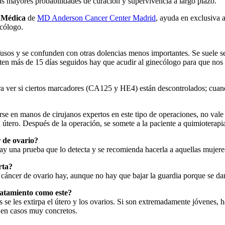
as mayores probabilidades de curación y supervivencia a largo plazo.
a Médica
de
MD Anderson Cancer Center Madrid
, ayuda en exclusiva 
cólogo.
os y se confunden con otras dolencias menos importantes. Se suele senti
isten más de 15 días seguidos hay que acudir al ginecólogo para que no
para ver si ciertos marcadores (CA125 y HE4) están descontrolados; cua
rse en manos de cirujanos expertos en este tipo de operaciones, no vale
l útero. Después de la operación, se somete a la paciente a quimioterapi
 de ovario?
una prueba que lo detecta y se recomienda hacerla a aquellas mujeres
rta?
de cáncer de ovario hay, aunque no hay que bajar la guardia porque se d
ratamiento como este?
 se les extirpa el útero y los ovarios. Si son extremadamente jóvenes,
o en casos muy concretos.