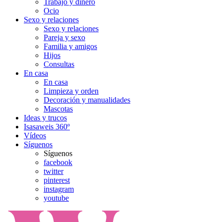
Trabajo y dinero
Ocio
Sexo y relaciones
Sexo y relaciones
Pareja y sexo
Familia y amigos
Hijos
Consultas
En casa
En casa
Limpieza y orden
Decoración y manualidades
Mascotas
Ideas y trucos
Isasaweis 360º
Vídeos
Síguenos
Síguenos
facebook
twitter
pinterest
instagram
youtube