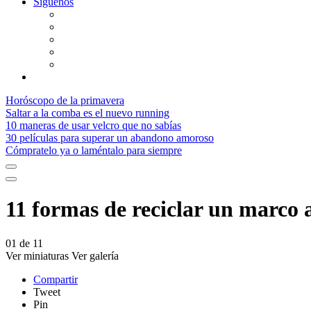
Síguenos
Horóscopo de la primavera
Saltar a la comba es el nuevo running
10 maneras de usar velcro que no sabías
30 películas para superar un abandono amoroso
Cómpratelo ya o laméntalo para siempre
11 formas de reciclar un marco 
01
de
11
Ver miniaturas
Ver galería
Compartir
Tweet
Pin