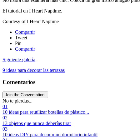
No habrá una estantería más chic. Coloca un gran marco antiguo pintado 
El tutorial en I Heart Naptime.
Courtesy of I Heart Naptime
Compartir
Tweet
Pin
Compartir
Siguiente galería
9 ideas para decorar las terrazas
Comentarios
Join the Conversation!
No te pierdas...
01
10 ideas para reutilizar botellas de plástico...
02
13 objetos que nunca deberías tirar
03
10 ideas DIY para decorar un dormitorio infantil