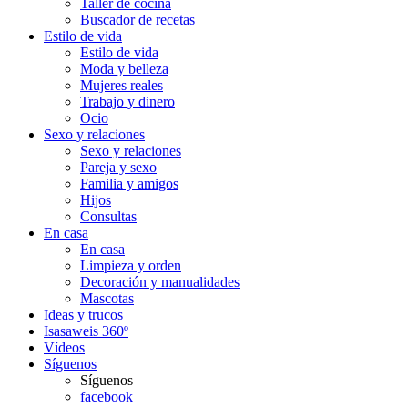
Taller de cocina
Buscador de recetas
Estilo de vida
Estilo de vida
Moda y belleza
Mujeres reales
Trabajo y dinero
Ocio
Sexo y relaciones
Sexo y relaciones
Pareja y sexo
Familia y amigos
Hijos
Consultas
En casa
En casa
Limpieza y orden
Decoración y manualidades
Mascotas
Ideas y trucos
Isasaweis 360º
Vídeos
Síguenos
Síguenos
facebook