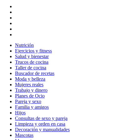
Nutrición
Ejercicios y fitness
Salud y bienestar
Trucos de cocina
Taller de cocina
Buscador de recetas
Moda y belleza
Mujeres reales
Trabajo y dinero
Planes de Ocio
Pareja y sexo
Familia y amigos
Hijos
Consultas de sexo y pareja
Limpieza y orden en casa
Decoración y manualidades
Mascotas