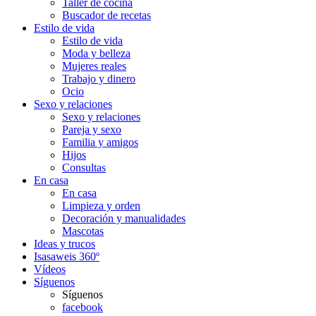
Taller de cocina
Buscador de recetas
Estilo de vida
Estilo de vida
Moda y belleza
Mujeres reales
Trabajo y dinero
Ocio
Sexo y relaciones
Sexo y relaciones
Pareja y sexo
Familia y amigos
Hijos
Consultas
En casa
En casa
Limpieza y orden
Decoración y manualidades
Mascotas
Ideas y trucos
Isasaweis 360º
Vídeos
Síguenos
Síguenos
facebook