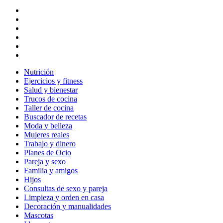
Nutrición
Ejercicios y fitness
Salud y bienestar
Trucos de cocina
Taller de cocina
Buscador de recetas
Moda y belleza
Mujeres reales
Trabajo y dinero
Planes de Ocio
Pareja y sexo
Familia y amigos
Hijos
Consultas de sexo y pareja
Limpieza y orden en casa
Decoración y manualidades
Mascotas