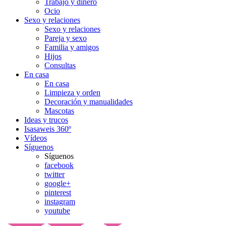
Trabajo y dinero
Ocio
Sexo y relaciones
Sexo y relaciones
Pareja y sexo
Familia y amigos
Hijos
Consultas
En casa
En casa
Limpieza y orden
Decoración y manualidades
Mascotas
Ideas y trucos
Isasaweis 360º
Vídeos
Síguenos
Síguenos
facebook
twitter
google+
pinterest
instagram
youtube