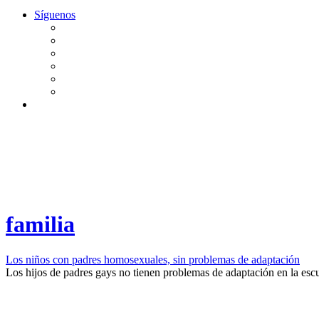
Síguenos
familia
Los niños con padres homosexuales, sin problemas de adaptación
​Los hijos de padres gays no tienen problemas de adaptación en la escu