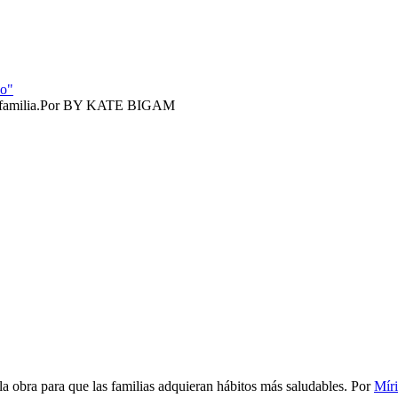
co"
amilia.​
Por
BY KATE BIGAM
 obra para que las familias adquieran hábitos más saludables.
Por
Mír