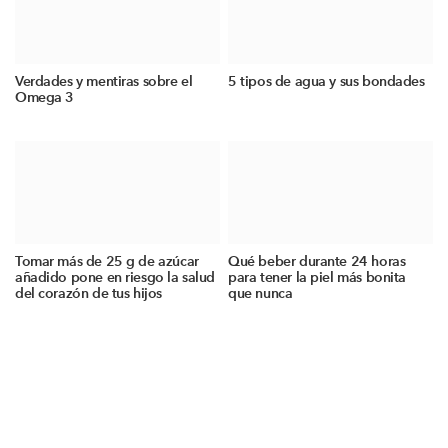
Verdades y mentiras sobre el
5 tipos de agua y sus bondades
Omega 3
Tomar más de 25 g de azúcar
Qué beber durante 24 horas
añadido pone en riesgo la salud
para tener la piel más bonita
del corazón de tus hijos
que nunca